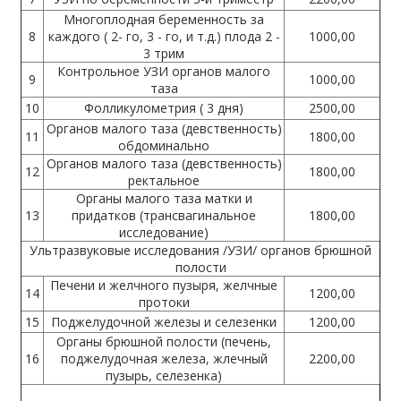
Многоплодная беременность за
8
каждого ( 2- го, 3 - го, и т.д.) плода 2 -
1000,00
3 трим
Контрольное УЗИ органов малого
9
1000,00
таза
10
Фолликулометрия ( 3 дня)
2500,00
Органов малого таза (девственность)
11
1800,00
обдоминально
Органов малого таза (девственность)
12
1800,00
ректальное
Органы малого таза матки и
13
придатков (трансвагинальное
1800,00
исследование)
Ультразвуковые исследования /УЗИ/ органов брюшной
полости
Печени и желчного пузыря, желчные
14
1200,00
протоки
15
Поджелудочной железы и селезенки
1200,00
Органы брюшной полости (печень,
16
поджелудочная железа, жлечный
2200,00
пузырь, селезенка)