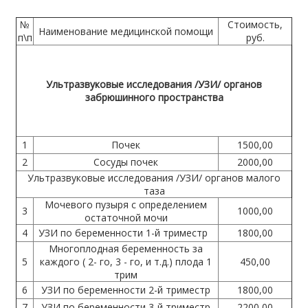
№
Стоимость,
Наименование медицинской помощи
п\п
руб.
Ультразвуковые исследования /УЗИ/ органов
забрюшинного пространства
1
Почек
1500,00
2
Сосуды почек
2000,00
Ультразвуковые исследования /УЗИ/ органов малого
таза
Мочевого пузыря с определением
3
1000,00
остаточной мочи
4
УЗИ по беременности 1-й триместр
1800,00
Многоплодная беременность за
5
каждого ( 2- го, 3 - го, и т.д.) плода 1
450,00
трим
6
УЗИ по беременности 2-й триместр
1800,00
7
УЗИ по беременности 3-й триместр
2200,00