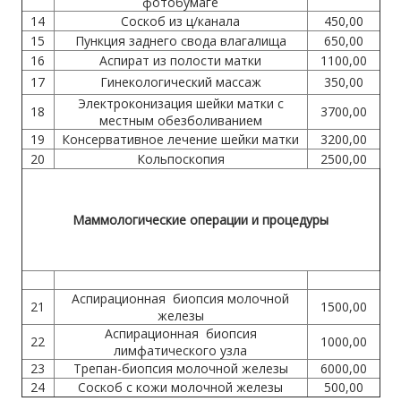
фотобумаге
14
Соскоб из ц/канала
450,00
15
Пункция заднего свода влагалища
650,00
16
Аспират из полости матки
1100,00
17
Гинекологический массаж
350,00
Электроконизация шейки матки с
18
3700,00
местным обезболиванием
19
Консервативное лечение шейки матки
3200,00
20
Кольпоскопия
2500,00
Маммологические операции и процедуры
Аспирационная биопсия молочной
21
1500,00
железы
Аспирационная биопсия
22
1000,00
лимфатического узла
23
Трепан-биопсия молочной железы
6000,00
24
Соскоб с кожи молочной железы
500,00